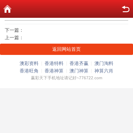
下一篇：
上一篇：
返回网站首页
澳彩资料
香港特料
香港齐赢
澳门淘料
香港旺角
香港神算
澳门神算
神算六肖
赢彩天下手机地址请记好~776722.com