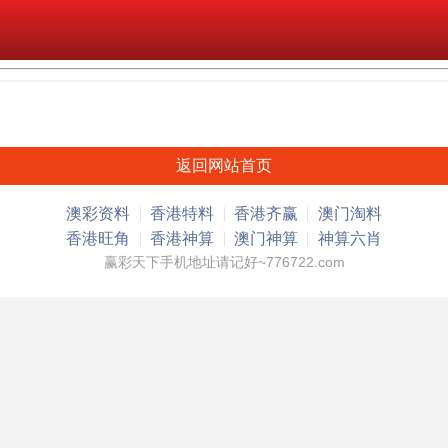
返回网站首页
澳彩资料
香港特料
香港齐赢
澳门淘料
香港旺角
香港神算
澳门神算
神算六肖
赢彩天下手机地址请记好~776722.com