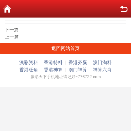
下一篇：
上一篇：
返回网站首页
澳彩资料
香港特料
香港齐赢
澳门淘料
香港旺角
香港神算
澳门神算
神算六肖
赢彩天下手机地址请记好~776722.com