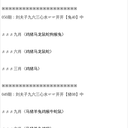
※※※※※※※※※※※※※※※※※※※※※※
050期：刘夫子九六三心水☞☞开开【兔40】中
♬♬♬九肖《
鸡猪马龙鼠蛇狗猴兔》
♬♬♬六肖《
鸡猪马龙鼠蛇》
♬♬♬三肖
《
鸡猪马》
※※※※※※※※※※※※※※※※※※※※※※
049期：刘夫子九六三心水☞☞开开【猪08】中
♬♬♬九肖《
马猪羊兔鸡猴牛蛇鼠》