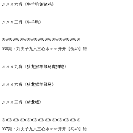
♬♬♬六肖《
牛羊狗兔猪鸡》
♬♬♬三肖
《
牛羊狗》
※※※※※※※※※※※※※※※※※※※※※※
038期：刘夫子九六三心水☞☞开开【兔40】错
♬♬♬九肖《
猪龙猴羊鼠马虎狗蛇》
♬♬♬六肖《
猪龙猴羊鼠马》
♬♬♬三肖
《
猪龙猴》
※※※※※※※※※※※※※※※※※※※※※※
037期：刘夫子九六三心水☞☞开开【马49】错