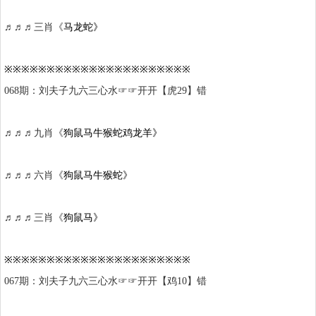
♬♬♬三肖
《
马龙蛇》
※※※※※※※※※※※※※※※※※※※※※※
068期：刘夫子九六三心水☞☞开开【虎29】错
♬♬♬九肖《
狗鼠马牛猴蛇鸡龙羊》
♬♬♬六肖《
狗鼠马牛猴蛇》
♬♬♬三肖
《
狗鼠马》
※※※※※※※※※※※※※※※※※※※※※※
067期：刘夫子九六三心水☞☞开开【鸡10】错