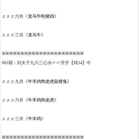
♬♬♬六肖《
龙马牛蛇猪鸡》
♬♬♬三肖
《
龙马牛》
※※※※※※※※※※※※※※※※※※※※※※
081期：刘夫子九六三心水☞☞开开【鸡34】中
♬♬♬九肖《
牛羊鸡狗龙虎鼠猪兔》
♬♬♬六肖《
牛羊鸡狗龙虎》
♬♬♬三肖
《
牛羊鸡》
※※※※※※※※※※※※※※※※※※※※※※