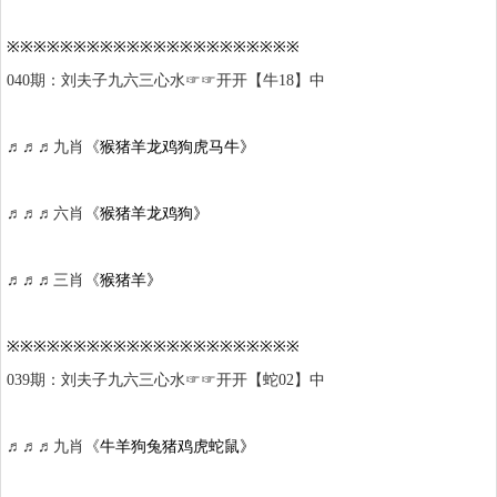
※※※※※※※※※※※※※※※※※※※※※※
040期：刘夫子九六三心水☞☞开开【牛18】中
♬♬♬九肖《
猴猪羊龙鸡狗虎马牛》
♬♬♬六肖《
猴猪羊龙鸡狗》
♬♬♬三肖
《
猴猪羊》
※※※※※※※※※※※※※※※※※※※※※※
039期：刘夫子九六三心水☞☞开开【蛇02】中
♬♬♬九肖《
牛羊狗兔猪鸡虎蛇鼠》