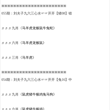
※※※※※※※※※※※※※※※※※※※※※※
055期：刘夫子九六三心水☞☞开开【猪08】错
♬♬♬九肖《
马羊虎龙猴鼠牛兔蛇》
♬♬♬六肖《
马羊虎龙猴鼠》
♬♬♬三肖
《
马羊虎》
※※※※※※※※※※※※※※※※※※※※※※
054期：刘夫子九六三心水☞☞开开【兔16】中
♬♬♬九肖《
鼠虎猪牛猴鸡兔马狗》
♬♬♬六肖《
鼠虎猪牛猴鸡》