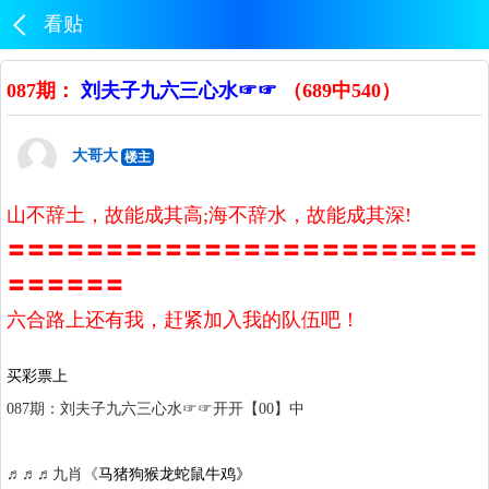
看贴
087期：
刘夫子九六三心水☞☞
（689中540）
大哥大
楼主
山不辞土，故能成其高;海不辞水，故能成其深!
〓〓〓〓〓〓〓〓〓〓〓〓〓〓〓〓〓〓〓〓〓〓〓〓
〓〓〓〓〓〓
六合路上还有我，赶紧加入我的队伍吧！
买彩票上
087期：刘夫子九六三心水☞☞开开【00】中
♬♬♬九肖《
马猪狗猴龙蛇鼠牛鸡》