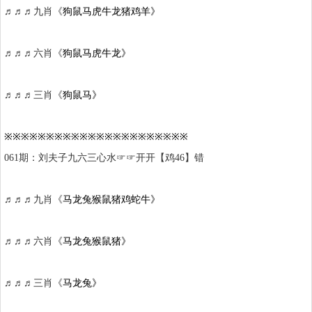
♬♬♬九肖《
狗鼠马虎牛龙猪鸡羊》
♬♬♬六肖《
狗鼠马虎牛龙》
♬♬♬三肖
《
狗鼠马》
※※※※※※※※※※※※※※※※※※※※※※
061期：刘夫子九六三心水☞☞开开【鸡46】错
♬♬♬九肖《
马龙兔猴鼠猪鸡蛇牛》
♬♬♬六肖《
马龙兔猴鼠猪》
♬♬♬三肖
《
马龙兔》