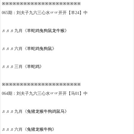
※※※※※※※※※※※※※※※※※※※※※※
065期：刘夫子九六三心水☞☞开开【羊24】中
♬♬♬九肖《
羊蛇鸡兔狗鼠龙牛猴》
♬♬♬六肖《
羊蛇鸡兔狗鼠》
♬♬♬三肖
《
羊蛇鸡》
※※※※※※※※※※※※※※※※※※※※※※
064期：刘夫子九六三心水☞☞开开【马01】中
♬♬♬九肖《
兔猪龙猴牛狗鸡鼠马》
♬♬♬六肖《
兔猪龙猴牛狗》