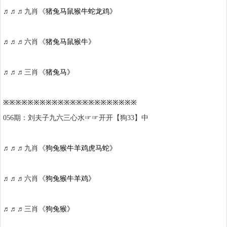
♬♬♬九肖《
猪兔马鼠猴牛蛇龙鸡》
♬♬♬六肖《
猪兔马鼠猴牛》
♬♬♬三肖
《
猪兔马》
※※※※※※※※※※※※※※※※※※※※※※
056期：刘夫子九六三心水☞☞开开【狗33】中
♬♬♬九肖《
狗兔猴牛羊鸡虎马蛇》
♬♬♬六肖《
狗兔猴牛羊鸡》
♬♬♬三肖
《
狗兔猴》