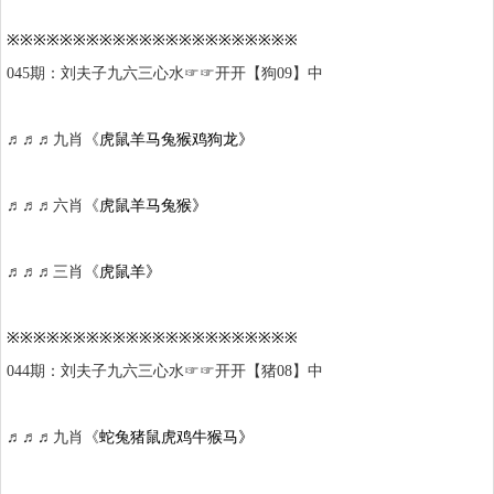
※※※※※※※※※※※※※※※※※※※※※※
045期：刘夫子九六三心水☞☞开开【狗09】中
♬♬♬九肖《
虎鼠羊马兔猴鸡狗龙》
♬♬♬六肖《
虎鼠羊马兔猴》
♬♬♬三肖
《
虎鼠羊》
※※※※※※※※※※※※※※※※※※※※※※
044期：刘夫子九六三心水☞☞开开【猪08】中
♬♬♬九肖《
蛇兔猪鼠虎鸡牛猴马》