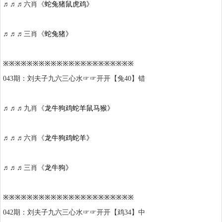
♬♬♬六肖《
蛇兔猪鼠虎鸡》
♬♬♬三肖
《
蛇兔猪》
※※※※※※※※※※※※※※※※※※※※※※
043期：刘夫子九六三心水☞☞开开【兔40】错
♬♬♬九肖《
龙牛狗鸡蛇羊鼠马猴》
♬♬♬六肖《
龙牛狗鸡蛇羊》
♬♬♬三肖
《
龙牛狗》
※※※※※※※※※※※※※※※※※※※※※※
042期：刘夫子九六三心水☞☞开开【鸡34】中