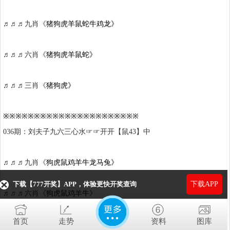
♬♬♬九肖《
猪狗虎羊鼠蛇牛鸡龙》
♬♬♬六肖《
猪狗虎羊鼠蛇》
♬♬♬三肖
《
猪狗虎》
※※※※※※※※※※※※※※※※※※※※※※
036期：刘夫子九六三心水☞☞开开【鼠43】中
♬♬♬九肖《
狗虎鼠鸡羊牛龙马兔》
下载【777开奖】APP，体验更快开奖查询
下载APP
♬♬♬六肖《
狗虎鼠鸡羊牛》
首页
走势
资料
图库
♬♬♬三肖
《
狗虎鼠》