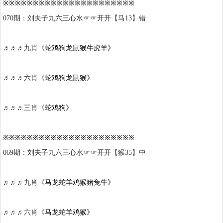
※※※※※※※※※※※※※※※※※※※※※※
070期：刘夫子九六三心水☞☞开开【马13】错
♬♬♬九肖《
蛇鸡狗龙鼠猴牛虎羊》
♬♬♬六肖《
蛇鸡狗龙鼠猴》
♬♬♬三肖
《
蛇鸡狗》
※※※※※※※※※※※※※※※※※※※※※※
069期：刘夫子九六三心水☞☞开开【猴35】中
♬♬♬九肖《
马龙蛇羊鸡猴猪兔牛》
♬♬♬六肖《
马龙蛇羊鸡猴》