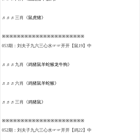
♬♬♬三肖
《
鼠虎猪》
※※※※※※※※※※※※※※※※※※※※※※
053期：刘夫子九六三心水☞☞开开【鼠19】中
♬♬♬九肖《
鸡猪鼠羊蛇猴龙牛狗》
♬♬♬六肖《
鸡猪鼠羊蛇猴》
♬♬♬三肖
《
鸡猪鼠》
※※※※※※※※※※※※※※※※※※※※※※
052期：刘夫子九六三心水☞☞开开【鸡22】中