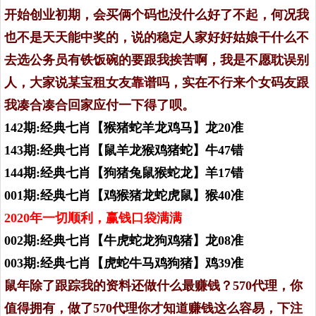
开始创业初期，会买俩个码也没什么好了不起，何况我
也不是天天能中奖的，说的稳定人家好好姑娘干什么不
去选公务员有铁饭碗的要跟我挨苦啊，我是不愿耽误别
人，大家说某宝租女友靠谱吗，实在不行来个女码友跟
我凑合凑合回家应付一下得了呗。
142期:经典七肖【猴猪蛇羊龙鸡马】龙20准
143期:经典七肖【鼠羊龙猴鸡猪蛇】牛47错
144期:经典七肖【狗猪兔鼠猴蛇龙】羊17错
001期:经典七肖【鸡猴猪龙蛇虎鼠】猴40准
2020年一切顺利，赢钱口袋满满
002期:经典七肖【牛虎蛇龙狗鸡猪】龙08准
003期:经典七肖【虎蛇牛马鸡狗猪】鸡39准
鼠年除了跟踪我的资料还做什么最赚钱？570代理，你
值得拥有，做了570代理你才知道赚钱这么容易，下注