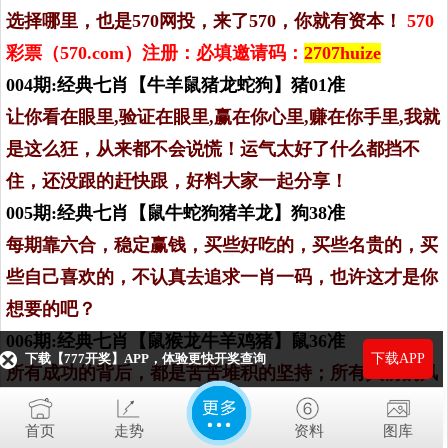
选择哪里，也是570网投，来了570，你就有资本！
570
彩票（570.com）注册：必填邀请码：
2707huize
004期:经典七肖【牛羊鼠猪龙蛇狗】猪01准
让你看在眼里,验证在眼里,赢在你心里,赚在你手里,我就
是这么狂，从来都不会说慌！运气太好了什么都挡不
住，还没跟的赶快跟，好料大家一起分享！
005期:经典七肖【鼠牛蛇狗猪羊龙】狗38准
每期靠六合，稳定赢钱，买些好吃的，买些名贵的，买
些自己喜欢的，不认真去追求一肖一码，也许这才是你
想要的吧？
006期:经典七肖【鼠猴龙牛羊鸡猪】鼠36准
下载【777开奖】APP，体验更快开奖查询
下载APP
所有成功的背后，都是苦苦堆积的坚持；所有人前的风
光，都是背后傻傻的不放弃。只要你愿意，并为之坚
首页
走势
资料
图库
持，总有一天，你会活成自己喜欢的模样！