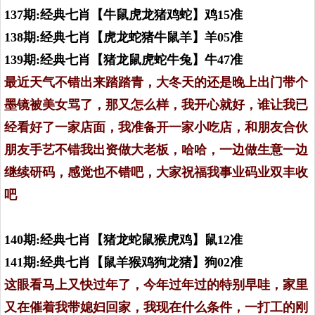
137期:经典七肖【牛鼠虎龙猪鸡蛇】鸡15准
138期:经典七肖【虎龙蛇猪牛鼠羊】羊05准
139期:经典七肖【猪龙鼠虎蛇牛兔】牛47准
最近天气不错出来踏踏青，大冬天的还是晚上出门带个
墨镜被美女骂了，那又怎么样，我开心就好，谁让我已
经看好了一家店面，我准备开一家小吃店，和朋友合伙
朋友手艺不错我出资做大老板，哈哈，一边做生意一边
继续研码，感觉也不错吧，大家祝福我事业码业双丰收
吧
140期:经典七肖【猪龙蛇鼠猴虎鸡】鼠12准
141期:经典七肖【鼠羊猴鸡狗龙猪】狗02准
这眼看马上又快过年了，今年过年过的特别早哇，家里
又在催着我带媳妇回家，我现在什么条件，一打工的刚