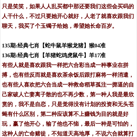
只是笑笑，如果人人乱买都中那还要我们这些会买码的
人干什么，不过只要她开心就好，人老了就喜欢跟我们
聊天，我买了个玉镯子给她，希望她长命百岁。
135期:经典七肖【蛇牛鼠羊猴龙猪】猴04准
136期:经典七肖【羊猪蛇鸡虎鼠牛】羊17准
有些人就是喜欢跟我一样把六合彩当成一种事业在拼
搏，也有些反而就是喜欢茶余饭后跟打麻将一样消遣，
也有些人喜欢把六合当成一种救命稻草孤注一掷逼的自
己家破人亡妻离子散的也不再少数，第一种人我是最欣
赏的，我不是自恋，只是觉得没有计划的投资和无头苍
蝇有什么区别，第二种应该算不上赚钱为目的就是好
玩，赢了他开心，输了他也不恼，最后一种是可怕的，
这种人的亡命赌徒，不知道天高地厚，不说六合就算打