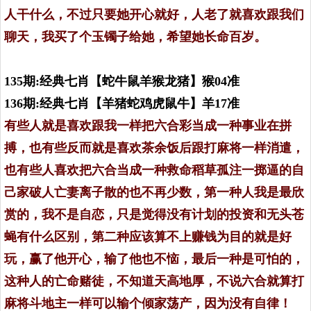
人干什么，不过只要她开心就好，人老了就喜欢跟我们
聊天，我买了个玉镯子给她，希望她长命百岁。
135期:经典七肖【蛇牛鼠羊猴龙猪】猴04准
136期:经典七肖【羊猪蛇鸡虎鼠牛】羊17准
有些人就是喜欢跟我一样把六合彩当成一种事业在拼
搏，也有些反而就是喜欢茶余饭后跟打麻将一样消遣，
也有些人喜欢把六合当成一种救命稻草孤注一掷逼的自
己家破人亡妻离子散的也不再少数，第一种人我是最欣
赏的，我不是自恋，只是觉得没有计划的投资和无头苍
蝇有什么区别，第二种应该算不上赚钱为目的就是好
玩，赢了他开心，输了他也不恼，最后一种是可怕的，
这种人的亡命赌徒，不知道天高地厚，不说六合就算打
麻将斗地主一样可以输个倾家荡产，因为没有自律！