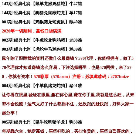
143期:经典七肖【鼠羊龙猴鸡猪蛇】牛47错
144期:经典七肖【狗猪兔鼠猴蛇龙】羊17错
001期:经典七肖【鸡猴猪龙蛇虎鼠】猴40准
2020年一切顺利，赢钱口袋满满
002期:经典七肖【牛虎蛇龙狗鸡猪】龙08准
003期:经典七肖【虎蛇牛马鸡狗猪】鸡39准
鼠年除了跟踪我的资料还做什么最赚钱？570代理，你值得拥有，做了5
70代理你才知道赚钱这么容易，下注选择哪里，也是570网投，来了57
0，你就有资本！
570彩票（570.com）注册：必填邀请码：2707huize
004期:经典七肖【牛羊鼠猪龙蛇狗】猪01准
让你看在眼里,验证在眼里,赢在你心里,赚在你手里,我就是这么狂，从来
都不会说慌！运气太好了什么都挡不住，还没跟的赶快跟，好料大家一
起分享！
005期:经典七肖【鼠牛蛇狗猪羊龙】狗38准
每期靠六合，稳定赢钱，买些好吃的，买些名贵的，买些自己喜欢的，