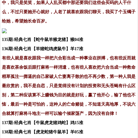
中，我只是笑笑，如果人人乱买都中那还要我们这些会买码的人干什
么，不过只要她开心就好，人老了就喜欢跟我们聊天，我买了个玉镯子
给她，希望她长命百岁。
135期:经典七肖【蛇牛鼠羊猴龙猪】猴04准
136期:经典七肖【羊猪蛇鸡虎鼠牛】羊17准
有些人就是喜欢跟我一样把六合彩当成一种事业在拼搏，也有些反而就
是喜欢茶余饭后跟打麻将一样消遣，也有些人喜欢把六合当成一种救命
稻草孤注一掷逼的自己家破人亡妻离子散的也不再少数，第一种人我是
最欣赏的，我不是自恋，只是觉得没有计划的投资和无头苍蝇有什么区
别，第二种应该算不上赚钱为目的就是好玩，赢了他开心，输了他也不
恼，最后一种是可怕的，这种人的亡命赌徒，不知道天高地厚，不说六
合就算打麻将斗地主一样可以输个倾家荡产，因为没有自律！
137期:经典七肖【牛鼠虎龙猪鸡蛇】鸡15准
138期:经典七肖【虎龙蛇猪牛鼠羊】羊05准