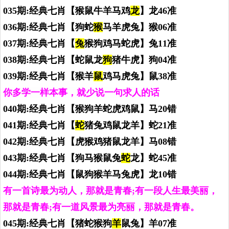
035期:经典七肖【猴鼠牛羊马鸡
龙
】龙46准
036期:经典七肖【狗蛇
猴
马羊虎兔】猴06准
037期:经典七肖【
兔
猴狗鸡马蛇虎】兔11准
038期:经典七肖【蛇鼠龙
狗
猪牛虎】狗04准
039期:经典七肖【猴羊
鼠
鸡马虎兔】鼠38准
你多学一样本事，就少说一句求人的话
040期:经典七肖【猴狗羊蛇虎鸡鼠】马20错
041期:经典七肖【
蛇
猪兔鸡鼠龙羊】蛇21准
042期:经典七肖【虎猴鸡猪鼠龙羊】马08错
043期:经典七肖【狗马猴鼠兔
蛇
龙】蛇45准
044期:经典七肖【鼠狗猴羊马兔虎】龙10错
有一首诗最为动人，那就是青春;有一段人生最美丽，
那就是青春;有一道风景最为亮丽，那就是青春。
045期:经典七肖【猪蛇猴狗
羊
鼠兔】羊07准