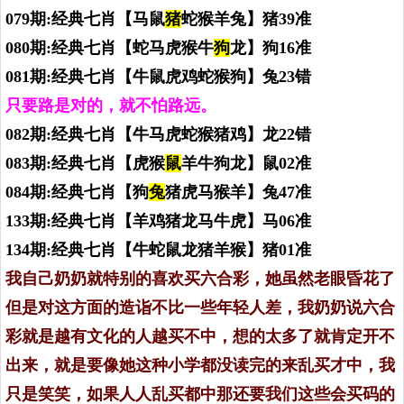
079期:经典七肖【马鼠
猪
蛇猴羊兔】猪39准
080期:经典七肖【蛇马虎猴牛
狗
龙】狗16准
081期:经典七肖【牛鼠虎鸡蛇猴狗】兔23错
只要路是对的，就不怕路远。
082期:经典七肖【牛马虎蛇猴猪鸡】龙22错
083期:经典七肖【虎猴
鼠
羊牛狗龙】鼠02准
084期:经典七肖【狗
兔
猪虎马猴羊】兔47准
133期:经典七肖【羊鸡猪龙马牛虎】马06准
134期:经典七肖【牛蛇鼠龙猪羊猴】猪01准
我自己奶奶就特别的喜欢买六合彩，她虽然老眼昏花了
但是对这方面的造诣不比一些年轻人差，我奶奶说六合
彩就是越有文化的人越买不中，想的太多了就肯定开不
出来，就是要像她这种小学都没读完的来乱买才中，我
只是笑笑，如果人人乱买都中那还要我们这些会买码的