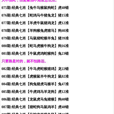
人不怕死，但是最怕不知道怎么活。
075期:经典七肖【兔牛马猴鼠狗蛇】虎48错
076期:经典七肖【蛇鸡马牛猪兔龙】猪15准
077期:经典七肖【羊虎牛鼠猪鸡龙】虎12准
078期:经典七肖【羊狗猴兔虎猪马】狗40准
079期:经典七肖【马鼠猪蛇猴羊兔】猪39准
080期:经典七肖【蛇马虎猴牛狗龙】狗16准
081期:经典七肖【牛鼠虎鸡蛇猴狗】兔23错
只要路是对的，就不怕路远。
082期:经典七肖【牛马虎蛇猴猪鸡】龙22错
083期:经典七肖【虎猴鼠羊牛狗龙】鼠02准
084期:经典七肖【狗兔猪虎马猴羊】兔47准
085期:经典七肖【牛
虎
鸡马羊龙狗】虎12
准
086期:经典七肖【龙鼠虎马兔猪猴】狗40
错
087期:经典七肖【猪蛇狗马鼠鸡羊】虎48错