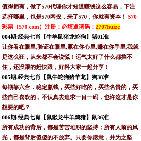
值得拥有，做了570代理你才知道赚钱这么容易，下注
选择哪里，也是570网投，来了570，你就有资本！
570
彩票（570.com）注册：必填邀请码：
2707huize
004期:经典七肖【牛羊鼠猪龙蛇狗】猪01准
让你看在眼里,验证在眼里,赢在你心里,赚在你手里,我就
是这么狂，从来都不会说慌！运气太好了什么都挡不
住，还没跟的赶快跟，好料大家一起分享！
005期:经典七肖【鼠牛蛇狗猪羊龙】狗38准
每期靠六合，稳定赢钱，买些好吃的，买些名贵的，买
些自己喜欢的，不认真去追求一肖一码，也许这才是你
想要的吧？
006期:经典七肖【鼠猴龙牛羊鸡猪】鼠36准
所有成功的背后，都是苦苦堆积的坚持；所有人前的风
光，都是背后傻傻的不放弃。只要你愿意，并为之坚