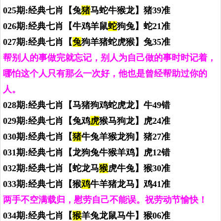
025期:经典七肖【兔
猪
马蛇牛猴龙】猪39准
026期:经典七肖【牛鸡羊鼠
蛇
狗兔】蛇21准
027期:经典七肖【
兔
狗羊猪蛇虎猴】兔35准
帮别人的事做完就忘记，别人为自己做的事时时记着，
哪怕这个人只有那么一次好，他也是曾经帮助过你的
人。
028期:经典七肖【马猪狗鸡蛇虎龙】牛49错
029期:经典七肖【兔鸡
虎
猴马狗龙】虎24准
030期:经典七肖【
猪
牛兔羊猴龙狗】猪27准
031期:经典七肖【龙狗兔牛猴羊鸡】虎12错
032期:经典七肖【蛇龙马
猴
虎牛兔】猴30准
033期:经典七肖【猴
鸡
牛羊猪龙马】鸡41准
两手不空满载归，慰劳自己不能误。祝劳动节愉快！
034期:经典七肖【
猴
羊兔龙鼠马牛】猴06准