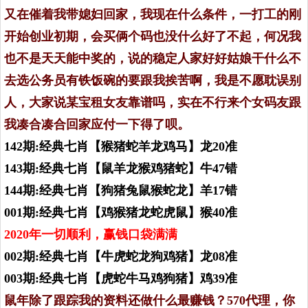
又在催着我带媳妇回家，我现在什么条件，一打工的刚
开始创业初期，会买俩个码也没什么好了不起，何况我
也不是天天能中奖的，说的稳定人家好好姑娘干什么不
去选公务员有铁饭碗的要跟我挨苦啊，我是不愿耽误别
人，大家说某宝租女友靠谱吗，实在不行来个女码友跟
我凑合凑合回家应付一下得了呗。
142期:经典七肖【猴猪蛇羊龙鸡马】龙20准
143期:经典七肖【鼠羊龙猴鸡猪蛇】牛47错
144期:经典七肖【狗猪兔鼠猴蛇龙】羊17错
001期:经典七肖【鸡猴猪龙蛇虎鼠】猴40准
2020年一切顺利，赢钱口袋满满
002期:经典七肖【牛虎蛇龙狗鸡猪】龙08准
003期:经典七肖【虎蛇牛马鸡狗猪】鸡39准
鼠年除了跟踪我的资料还做什么最赚钱？570代理，你