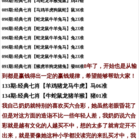
088期:经典七肖【马蛇龙羊猴兔鼠】鸡41错
089期:经典七肖【马鸡羊虎狗鼠蛇】鼠38
准
090期:经典七肖【蛇龙鼠牛羊兔马】兔23准
090期:经典七肖【蛇龙鼠牛羊兔马】兔23准
090期:经典七肖【蛇龙鼠牛羊兔马】兔23准
090期:经典七肖【蛇龙鼠牛羊兔马】兔23准
090期:经典七肖【蛇龙鼠牛羊兔马】兔23准
8年了，开始也是从输
091期:经典七肖【猴虎羊狗龙猪兔】發88准
到都是赢钱得出一定的赢钱规律，希望能够帮助大家！
133期:经典七肖【羊鸡猪龙马牛虎】马06准
134期:经典七肖【牛蛇鼠龙猪羊猴】猪01准
我自己奶奶就特别的喜欢买六合彩，她虽然老眼昏花了
但是对这方面的造诣不比一些年轻人差，我奶奶说六合
彩就是越有文化的人越买不中，想的太多了就肯定开不
出来，就是要像她这种小学都没读完的来乱买才中，我