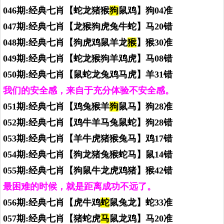
046期:经典七肖【蛇龙猪猴
狗
鼠鸡】狗04准
047期:经典七肖【龙猴狗虎兔牛蛇】马20错
048期:经典七肖【狗虎鸡鼠羊龙
猴
】猴30准
049期:经典七肖【蛇龙猴狗羊鸡虎】马08错
050期:经典七肖【鼠蛇龙兔鸡马虎】羊31错
我们的安全感，来自于充分体验不安全感。
051期:经典七肖【鸡兔猴羊
狗
鼠马】狗28准
052期:经典七肖【鸡牛羊马兔鼠蛇】狗28错
053期:经典七肖【羊牛虎猪猴兔马】鸡17错
054期:经典七肖【狗龙猪兔猴蛇马】鼠14错
055期:经典七肖【狗鼠牛龙虎鸡猪】猴42错
最困难的时候，就是距离成功不远了。
056期:经典七肖【虎牛鸡
蛇
鼠兔龙】蛇33准
057期:经典七肖【猪蛇虎
马
鼠龙鸡】马20准