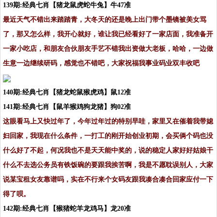
139期:经典七肖【猪龙鼠虎蛇牛兔】牛47准
最近天气不错出来踏踏青，大冬天的还是晚上出门带个墨镜被美女骂
了，那又怎么样，我开心就好，谁让我已经看好了一家店面，我准备开
一家小吃店，和朋友合伙朋友手艺不错我出资做大老板，哈哈，一边做
生意一边继续研码，感觉也不错吧，大家祝福我事业码业双丰收吧
140期:经典七肖【猪龙蛇鼠猴虎鸡】鼠12准
141期:经典七肖【鼠羊猴鸡狗龙猪】狗02准
这眼看马上又快过年了，今年过年过的特别早哇，家里又在催着我带媳
妇回家，我现在什么条件，一打工的刚开始创业初期，会买俩个码也没
什么好了不起，何况我也不是天天能中奖的，说的稳定人家好好姑娘干
什么不去选公务员有铁饭碗的要跟我挨苦啊，我是不愿耽误别人，大家
说某宝租女友靠谱吗，实在不行来个女码友跟我凑合凑合回家应付一下
得了呗。
142期:经典七肖【猴猪蛇羊龙鸡马】龙20准