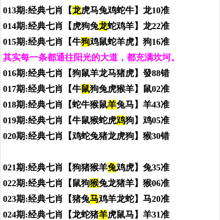
013期:经典七肖【
龙
虎马兔鸡蛇牛】龙10准
014期:经典七肖【虎狗兔
龙
蛇鸡羊】龙22准
015期:经典七肖【牛
狗
鸡鼠蛇羊虎】狗16准
其实每一条都通往阳光的大道，都充满坎坷。
016期:经典七肖【狗鼠羊龙马猪虎】發88错
017期:经典七肖【牛
鼠
狗兔虎猴羊】鼠02准
018期:经典七肖【蛇牛猴鼠
羊
兔马】羊43准
019期:经典七肖【牛鼠猴蛇虎
鸡
狗】鸡05准
020期:经典七肖【鸡蛇兔猪龙虎狗】猴30错
021期:经典七肖【狗猪猴羊
兔
鸡虎】兔35准
022期:经典七肖【鼠狗
猴
兔龙猪羊】猴06准
023期:经典七肖【猪兔
马
鸡羊龙蛇】马20准
024期:经典七肖【龙蛇猪
羊
虎鼠马】羊31准