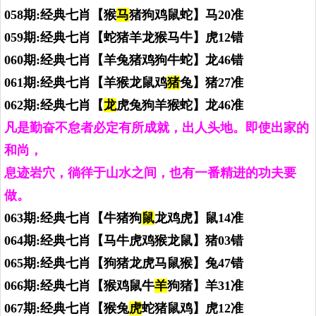
058期:经典七肖【猴
马
猪狗鸡鼠蛇】马20准
059期:经典七肖【蛇猪羊龙猴马牛】虎12错
060期:经典七肖【羊兔猪鸡狗牛蛇】龙46错
061期:经典七肖【羊猴龙鼠鸡
猪
兔】猪27准
062期:经典七肖【
龙
虎兔狗羊猴蛇】龙46准
凡是勤奋不怠者必定有所成就，出人头地。即使出家的
和尚，
息迹岩穴，徜徉于山水之间，也有一番精进的功夫要
做。
063期:经典七肖【牛猪狗
鼠
龙鸡虎】鼠14准
064期:经典七肖【马牛虎鸡猴龙鼠】猪03错
065期:经典七肖【狗猪龙虎马鼠猴】兔47错
066期:经典七肖【猴鸡鼠牛
羊
狗猪】羊31准
067期:经典七肖【猴兔
虎
蛇猪鼠鸡】虎12准