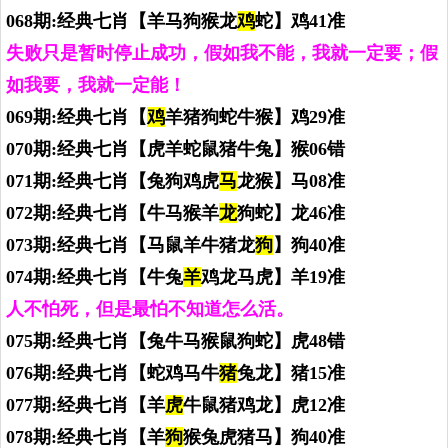
068期:经典七肖【羊马狗猴龙
鸡
蛇】鸡41准
失败只是暂时停止成功，假如我不能，我就一定要；假
如我要，我就一定能！
069期:经典七肖【
鸡
羊猪狗蛇牛猴】鸡29准
070期:经典七肖【虎羊蛇鼠猪牛兔】猴06错
071期:经典七肖【兔狗鸡虎
马
龙猴】马08准
072期:经典七肖【牛马猴羊
龙
狗蛇】龙46准
073期:经典七肖【马鼠羊牛猪龙
狗
】狗40准
074期:经典七肖【牛兔
羊
鸡龙马虎】羊19准
人不怕死，但是最怕不知道怎么活。
075期:经典七肖【兔牛马猴鼠狗蛇】虎48错
076期:经典七肖【蛇鸡马牛
猪
兔龙】猪15准
077期:经典七肖【羊
虎
牛鼠猪鸡龙】虎12准
078期:经典七肖【羊
狗
猴兔虎猪马】狗40准