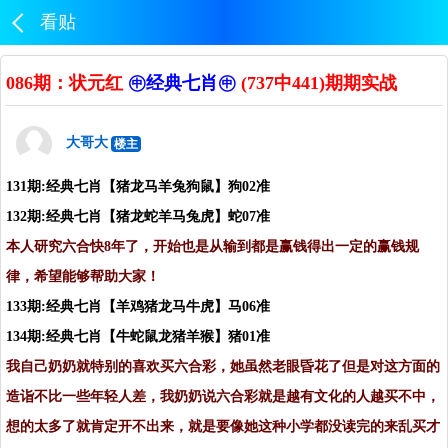
看贴
086期：状元红
㊥经典七肖㊥
(737中441)期期实战
大哥大
楼主
131期:经典七肖【猪龙马羊兔狗鼠】狗02准
132期:经典七肖【猪龙蛇羊马兔虎】蛇07准
本人研究六合快8年了，开始也是从输到都是赢钱得出一定的赢钱规
律，希望能够帮助大家！
133期:经典七肖【羊鸡猪龙马牛虎】马06准
134期:经典七肖【牛蛇鼠龙猪羊猴】猪01准
我自己奶奶就特别的喜欢买六合彩，她虽然老眼昏花了但是对这方面的
造诣不比一些年轻人差，我奶奶说六合彩就是越有文化的人越买不中，
想的太多了就肯定开不出来，就是要像她这种小学都没读完的来乱买才