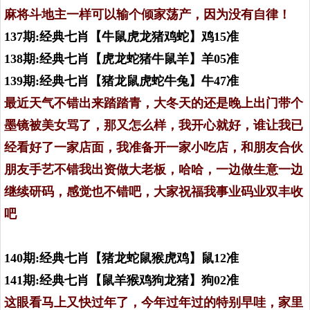
麻将斗地主一样可以输个倾家荡产，因为没有自律！
137期:经典七肖【牛鼠虎龙猪鸡蛇】鸡15准
138期:经典七肖【虎龙蛇猪牛鼠羊】羊05准
139期:经典七肖【猪龙鼠虎蛇牛兔】牛47准
最近天气不错出来踏踏青，大冬天的还是晚上出门带个
墨镜被美女骂了，那又怎么样，我开心就好，谁让我已
经看好了一家店面，我准备开一家小吃店，和朋友合伙
朋友手艺不错我出资做大老板，哈哈，一边做生意一边
继续研码，感觉也不错吧，大家祝福我事业码业双丰收
吧
140期:经典七肖【猪龙蛇鼠猴虎鸡】鼠12准
141期:经典七肖【鼠羊猴鸡狗龙猪】狗02准
这眼看马上又快过年了，今年过年过的特别早哇，家里