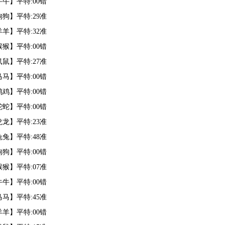
牛牛】平特:00错
狗狗】平特:29准
羊羊】平特:32准
猴猴】平特:00错
鼠鼠】平特:27准
马马】平特:00错
鸡鸡】平特:00错
蛇蛇】平特:00错
龙龙】平特:23准
兔兔】平特:48准
狗狗】平特:00错
猴猴】平特:07准
牛牛】平特:00错
马马】平特:45准
羊羊】平特:00错