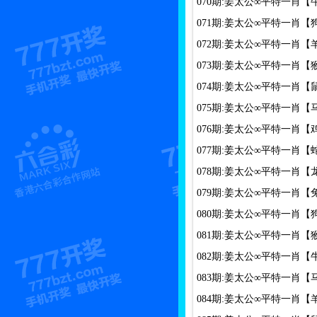
070期:姜太公∞平特一肖【
071期:姜太公∞平特一肖【
072期:姜太公∞平特一肖【
073期:姜太公∞平特一肖【
074期:姜太公∞平特一肖【
075期:姜太公∞平特一肖【
076期:姜太公∞平特一肖【
077期:姜太公∞平特一肖【
078期:姜太公∞平特一肖【
079期:姜太公∞平特一肖【
080期:姜太公∞平特一肖【
081期:姜太公∞平特一肖【
082期:姜太公∞平特一肖【
083期:姜太公∞平特一肖【
084期:姜太公∞平特一肖【