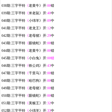
038期:三字平特
《
老黄牛》开:
00
错
039期:三字平特
《
米老鼠》开:
40
中
040期:三字平特
《
小绵羊》开:
09
中
041期:三字平特
《
老龙王》开:
12
中
042期:三字平特
《
老母猪》开:
29
中
043期:三字平特
《
眼镜蛇》开:
00
错
044期:三字平特
《
老黄牛》开:
00
错
045期:三字平特
《
小白兔》开:
00错
046期:三字平特
《
铁公鸡》开:
43
中
047期:三字平特
《
千里马》开:
00
错
048期:三字平特
《
哈巴狗》开:
00
错
049期:三字平特
《
老母猪》开:
00
错
050期:三字平特
《
眼镜蛇》开:
00
错
051期:三字平特
《
美猴王》开:
32
中
052期:三字平特
《
小绵羊》开:
33
中