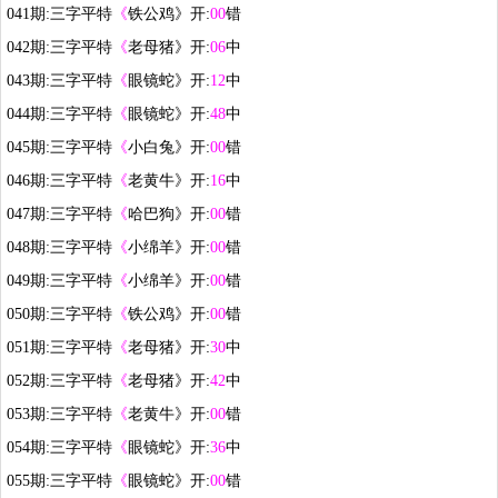
041期:三字平特
《
铁公鸡》开:
00
错
042期:三字平特
《
老母猪》开:
06
中
043期:三字平特
《
眼镜蛇》开:
12
中
044期:三字平特
《
眼镜蛇》开:
48
中
045期:三字平特
《
小白兔》开:
00
错
046期:三字平特
《
老黄牛》开:
16
中
047期:三字平特
《
哈巴狗》开:
00
错
048期:三字平特
《
小绵羊》开:
00
错
049期:三字平特
《
小绵羊》开:
00
错
050期:三字平特
《
铁公鸡》开:
00
错
051期:三字平特
《
老母猪》开:
30
中
052期:三字平特
《
老母猪》开:
42
中
053期:三字平特
《
老黄牛》开:
00
错
054期:三字平特
《
眼镜蛇》开:
36
中
055期:三字平特
《
眼镜蛇》开:
00
错