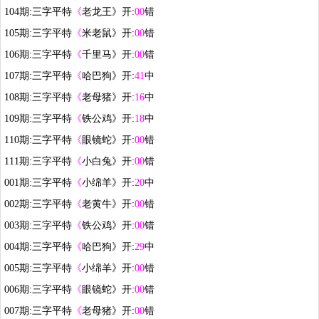
104期:三字平特
《
老龙王》开:
00
错
105期:三字平特
《
米老鼠》开:
00
错
106期:三字平特
《
千里马》开:
00
错
107期:三字平特
《
哈巴狗》开:
41
中
108期:三字平特
《
老母猪》开:
16
中
109期:三字平特
《
铁公鸡》开:
18
中
110期:三字平特
《
眼镜蛇》开:
00
错
111期:三字平特
《
小白兔》开:
00
错
001期:三字平特
《
小绵羊》开:
20
中
002期:三字平特
《
老黄牛》开:
00
错
003期:三字平特
《
铁公鸡》开:
00
错
004期:三字平特
《
哈巴狗》开:
29
中
005期:三字平特
《
小绵羊》开:
00
错
006期:三字平特
《
眼镜蛇》开:
00
错
007期:三字平特
《
老母猪》开:
00
错