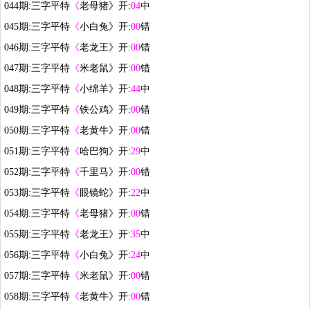
044期:三字平特
《
老母猪》开:
04
中
045期:三字平特
《
小白兔》开:
00
错
046期:三字平特
《
老龙王》开:
00
错
047期:三字平特
《
米老鼠》开:
00
错
048期:三字平特
《
小绵羊》开:
44
中
049期:三字平特
《
铁公鸡》开:
00
错
050期:三字平特
《
老黄牛》开:
00
错
051期:三字平特
《
哈巴狗》开:
29
中
052期:三字平特
《
千里马》开:
00
错
053期:三字平特
《
眼镜蛇》开:
22
中
054期:三字平特
《
老母猪》开:
00
错
055期:三字平特
《
老龙王》开:
35
中
056期:三字平特
《
小白兔》开:
24
中
057期:三字平特
《
米老鼠》开:
00
错
058期:三字平特
《
老黄牛》开:
00
错