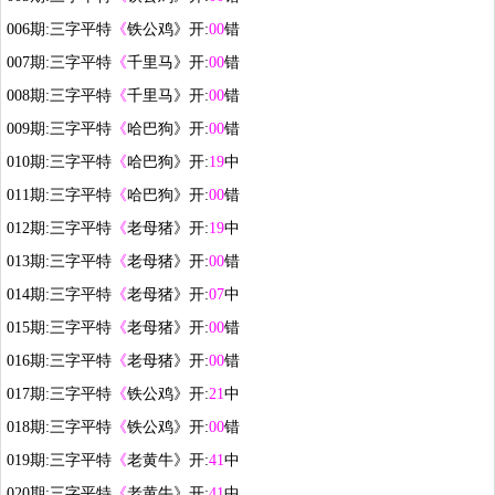
006期:三字平特
《
铁公鸡》开:
00
错
007期:三字平特
《
千里马》开:
00
错
008期:三字平特
《
千里马》开:
00
错
009期:三字平特
《
哈巴狗》开:
00
错
010期:三字平特
《
哈巴狗》开:
19
中
011期:三字平特
《
哈巴狗》开:
00
错
012期:三字平特
《
老母猪》开:
19
中
013期:三字平特
《
老母猪》开:
00
错
014期:三字平特
《
老母猪》开:
07
中
015期:三字平特
《
老母猪》开:
00
错
016期:三字平特
《
老母猪》开:
00
错
017期:三字平特
《
铁公鸡》开:
21
中
018期:三字平特
《
铁公鸡》开:
00
错
019期:三字平特
《
老黄牛》开:
41
中
020期:三字平特
《
老黄牛》开:
41
中