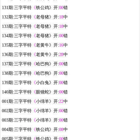
131期:三字平特
《
铁公鸡》开:
00
错
132期:三字平特
《
老母猪》开:
18
中
133期:三字平特
《
老母猪》开:
18
中
134期:三字平特
《
老母猪》开:
00
错
135期:三字平特
《
老黄牛》开:
16
中
136期:三字平特
《
老黄牛》开:
28
中
137期:三字平特
《
哈巴狗》开:
00
错
138期:三字平特
《
哈巴狗》开:
00
错
139期:三字平特
《
小白兔》开:
00
错
140期:三字平特
《
眼镜蛇》开:
00
错
001期:三字平特
《
小绵羊》开:
22
中
002期:三字平特
《
小绵羊》开:
00
错
003期:三字平特
《
小绵羊》开:
00
错
004期:三字平特
《
铁公鸡》开:
08
中
005期:三字平特
《
铁公鸡》开:
00
错