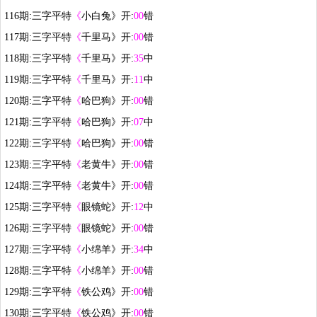
116期:三字平特
《
小白兔》开:
00
错
117期:三字平特
《
千里马》开:
00
错
118期:三字平特
《
千里马》开:
35
中
119期:三字平特
《
千里马》开:
11
中
120期:三字平特
《
哈巴狗》开:
00
错
121期:三字平特
《
哈巴狗》开:
07
中
122期:三字平特
《
哈巴狗》开:
00
错
123期:三字平特
《
老黄牛》开:
00
错
124期:三字平特
《
老黄牛》开:
00
错
125期:三字平特
《
眼镜蛇》开:
12
中
126期:三字平特
《
眼镜蛇》开:
00
错
127期:三字平特
《
小绵羊》开:
34
中
128期:三字平特
《
小绵羊》开:
00
错
129期:三字平特
《
铁公鸡》开:
00
错
130期:三字平特
《
铁公鸡》开:
00
错