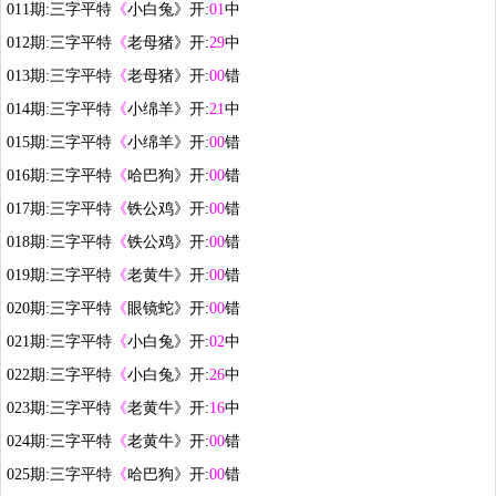
011期:三字平特
《
小白兔》开:
01
中
012期:三字平特
《
老母猪》开:
29
中
013期:三字平特
《
老母猪》开:
00
错
014期:三字平特
《
小绵羊》开:
21
中
015期:三字平特
《
小绵羊》开:
00
错
016期:三字平特
《
哈巴狗》开:
00
错
017期:三字平特
《
铁公鸡》开:
00
错
018期:三字平特
《
铁公鸡》开:
00
错
019期:三字平特
《
老黄牛》开:
00
错
020期:三字平特
《
眼镜蛇》开:
00
错
021期:三字平特
《
小白兔》开:
02
中
022期:三字平特
《
小白兔》开:
26
中
023期:三字平特
《
老黄牛》开:
16
中
024期:三字平特
《
老黄牛》开:
00
错
025期:三字平特
《
哈巴狗》开:
00
错