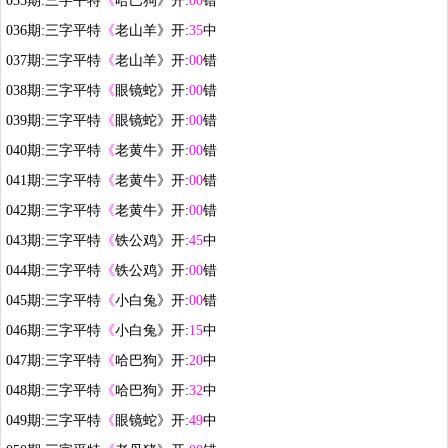
035期:三字平特
《
哈巴狗》开:
00
错
036期:三字平特
《
老山羊》开:
35
中
037期:三字平特
《
老山羊》开:
00
错
038期:三字平特
《
眼镜蛇》开:
00
错
039期:三字平特
《
眼镜蛇》开:
00
错
040期:三字平特
《
老黄牛》开:
00
错
041期:三字平特
《
老黄牛》开:
00
错
042期:三字平特
《
老黄牛》开:
00
错
043期:三字平特
《
铁公鸡》开:
45
中
044期:三字平特
《
铁公鸡》开:
00
错
045期:三字平特
《
小白兔》开:
00
错
046期:三字平特
《
小白兔》开:
15
中
047期:三字平特
《
哈巴狗》开:
20
中
048期:三字平特
《
哈巴狗》开:
32
中
049期:三字平特
《
眼镜蛇》开:
49
中