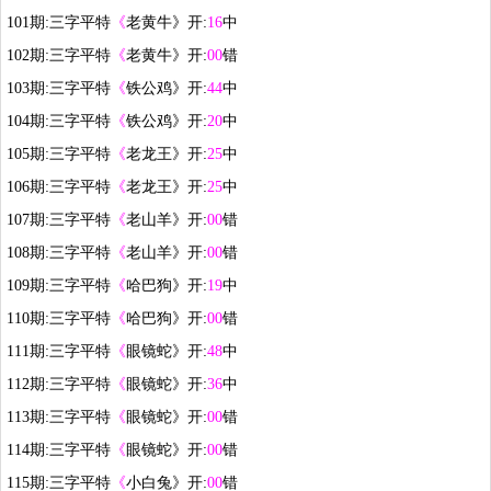
101期:三字平特
《
老黄牛》开:
16
中
102期:三字平特
《
老黄牛》开:
00
错
103期:三字平特
《
铁公鸡》开:
44
中
104期:三字平特
《
铁公鸡》开:
20
中
105期:三字平特
《
老龙王》开:
25
中
106期:三字平特
《
老龙王》开:
25
中
107期:三字平特
《
老山羊》开:
00
错
108期:三字平特
《
老山羊》开:
00
错
109期:三字平特
《
哈巴狗》开:
19
中
110期:三字平特
《
哈巴狗》开:
00
错
111期:三字平特
《
眼镜蛇》开:
48
中
112期:三字平特
《
眼镜蛇》开:
36
中
113期:三字平特
《
眼镜蛇》开:
00
错
114期:三字平特
《
眼镜蛇》开:
00
错
115期:三字平特
《
小白兔》开:
00
错