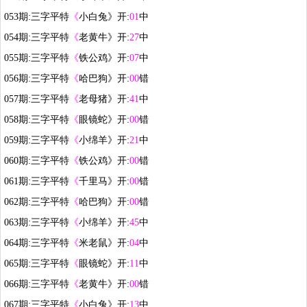
053期:三字平特
《
小白兔》开:
01
中
054期:三字平特
《
老黄牛》开:
27
中
055期:三字平特
《
铁公鸡》开:
07
中
056期:三字平特
《
哈巴狗》开:
00
错
057期:三字平特
《
老母猪》开:
41
中
058期:三字平特
《
眼镜蛇》开:
00
错
059期:三字平特
《
小绵羊》开:
21
中
060期:三字平特
《
铁公鸡》开:
00
错
061期:三字平特
《
千里马》开:
00
错
062期:三字平特
《
哈巴狗》开:
00
错
063期:三字平特
《
小绵羊》开:
45
中
064期:三字平特
《
米老鼠》开:
04
中
065期:三字平特
《
眼镜蛇》开:
11
中
066期:三字平特
《
老黄牛》开:
00
错
067期:三字平特
《
小白兔》开:
13
中