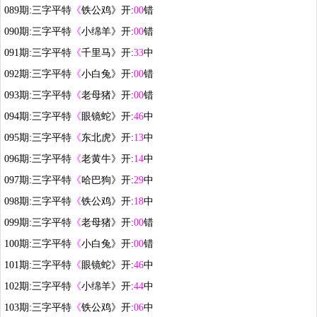
089期:三字平特
《
铁公鸡》开:
00
错
090期:三字平特
《
小绵羊》开:
00
错
091期:三字平特
《
千里马》开:
33
中
092期:三字平特
《
小白兔》开:
00
错
093期:三字平特
《
老母猪》开:
00
错
094期:三字平特
《
眼镜蛇》开:
46
中
095期:三字平特
《
东北虎》开:
13
中
096期:三字平特
《
老黄牛》开:
14
中
097期:三字平特
《
哈巴狗》开:
29
中
098期:三字平特
《
铁公鸡》开:
18
中
099期:三字平特
《
老母猪》开:
00
错
100期:三字平特
《
小白兔》开:
00
错
101期:三字平特
《
眼镜蛇》开:
46
中
102期:三字平特
《
小绵羊》开:
44
中
103期:三字平特
《
铁公鸡》开:
06
中