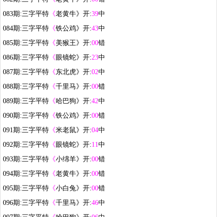
083期:三字平特
《
老黄牛》开:
39
中
084期:三字平特
《
铁公鸡》开:
43
中
085期:三字平特
《
美猴王》开:
00
错
086期:三字平特
《
眼镜蛇》开:
23
中
087期:三字平特
《
东北虎》开:
02
中
088期:三字平特
《
千里马》开:
00
错
089期:三字平特
《
哈巴狗》开:
42
中
090期:三字平特
《
铁公鸡》开:
00
错
091期:三字平特
《
米老鼠》开:
04
中
092期:三字平特
《
眼镜蛇》开:
11
中
093期:三字平特
《
小绵羊》开:
00
错
094期:三字平特
《
老黄牛》开:
00
错
095期:三字平特
《
小白兔》开:
00
错
096期:三字平特
《
千里马》开:
46
中